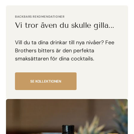
BACKBARS REKOMENDATIONER
Vi tror även du skulle gilla...
Vill du ta dina drinkar till nya nivåer? Fee
Brothers bitters är den perfekta
smaksättaren för dina cocktails.
SE KOLLEKTIONEN
Fee
F
Brothers
B
-
-
Whiskey
T