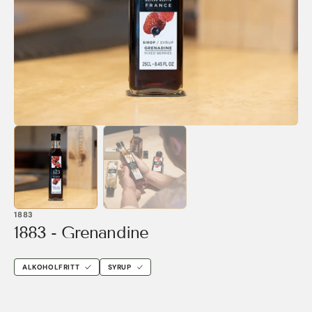
in
gallery
view
1883
1883 - Grenandine
ALKOHOLFRITT
SYRUP