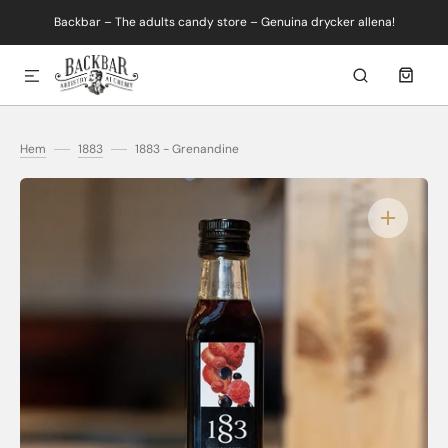
Backbar – The adults candy store – Genuina drycker allena!
SKIP TO CONTENT
Hem
1883
1883 - Grenandine
Open
media
1