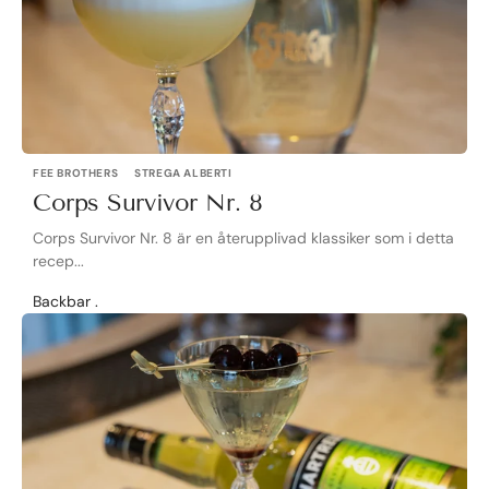
FEE BROTHERS
STREGA ALBERTI
Corps Survivor Nr. 8
Corps Survivor Nr. 8 är en återupplivad klassiker som i detta
recep...
Backbar .