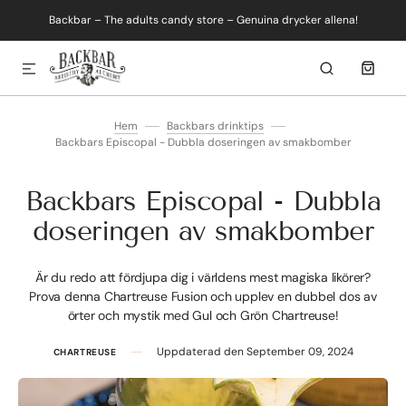
Backbar – The adults candy store – Genuina drycker allena!
SKIP TO CONTENT
Hem
Backbars drinktips
Backbars Episcopal - Dubbla doseringen av smakbomber
Backbars Episcopal - Dubbla
doseringen av smakbomber
Är du redo att fördjupa dig i världens mest magiska likörer?
Prova denna Chartreuse Fusion och upplev en dubbel dos av
örter och mystik med Gul och Grön Chartreuse!
Uppdaterad den
September 09, 2024
CHARTREUSE