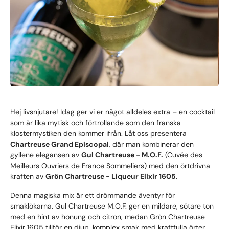
Hej livsnjutare! Idag ger vi er något alldeles extra – en cocktail
som är lika mytisk och förtrollande som den franska
klostermystiken den kommer ifrån. Låt oss presentera
Chartreuse Grand Episcopal
, där man kombinerar den
gyllene elegansen av
Gul Chartreuse - M.O.F.
(Cuvée des
Meilleurs Ouvriers de France Sommeliers) med den örtdrivna
kraften av
Grön Chartreuse - Liqueur Elixir 1605
.
Denna magiska mix är ett drömmande äventyr för
smaklökarna. Gul Chartreuse M.O.F. ger en mildare, sötare ton
med en hint av honung och citron, medan Grön Chartreuse
Elixir 1605 tillför en djup, komplex smak med kraftfulla örter