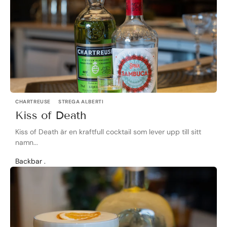
CHARTREUSE
STREGA ALBERTI
Kiss of Death
Kiss of Death är en kraftfull cocktail som lever upp till sitt
namn...
Backbar .