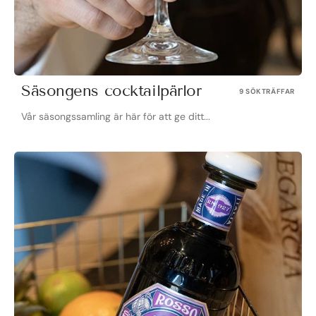
Säsongens cocktailpärlor
9 SÖKTRÄFFAR
Vår säsongssamling är här för att ge ditt...