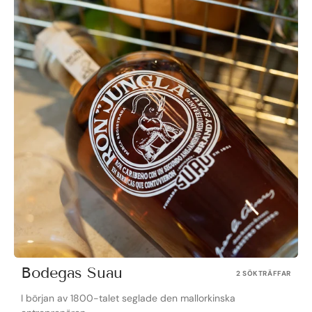
Bodegas Suau
2 SÖKTRÄFFAR
I början av 1800-talet seglade den mallorkinska