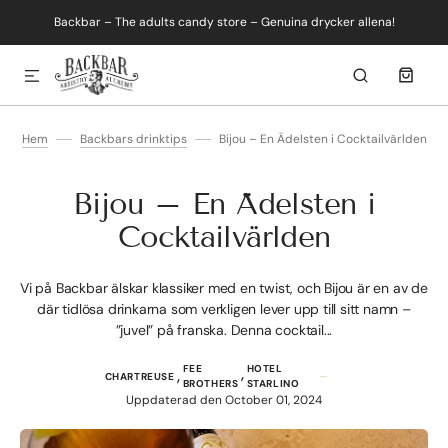
Backbar – The adults candy store – Genuina drycker allena!
SKIP TO CONTENT
Hem
Backbars drinktips
Bijou – En Ädelsten i Cocktailvärlden
Bijou – En Ädelsten i
Cocktailvärlden
Vi på Backbar älskar klassiker med en twist, och Bijou är en av de
där tidlösa drinkarna som verkligen lever upp till sitt namn –
”juvel” på franska. Denna cocktail...
FEE
HOTEL
CHARTREUSE
BROTHERS
STARLINO
Uppdaterad den
October 01, 2024