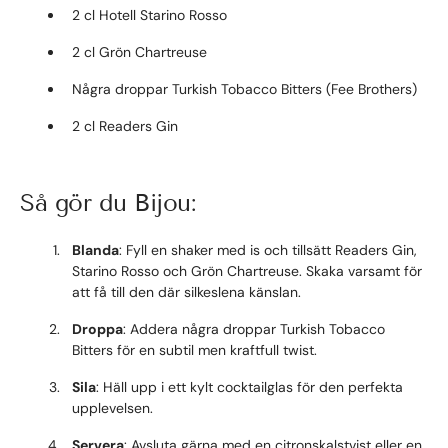
2 cl Hotell Starino Rosso
2 cl Grön Chartreuse
Några droppar Turkish Tobacco Bitters (Fee Brothers)
2 cl Readers Gin
Så gör du Bijou:
Blanda
: Fyll en shaker med is och tillsätt Readers Gin,
Starino Rosso och Grön Chartreuse. Skaka varsamt för
att få till den där silkeslena känslan.
Droppa
: Addera några droppar Turkish Tobacco
Bitters för en subtil men kraftfull twist.
Sila
: Häll upp i ett kylt cocktailglas för den perfekta
upplevelsen.
Servera
: Avsluta gärna med en citronskalstvist eller en