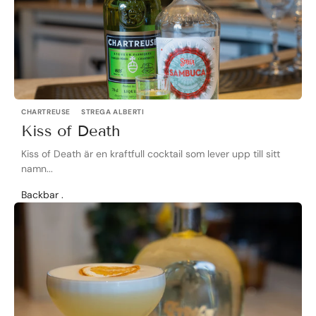
CHARTREUSE
STREGA ALBERTI
Kiss of Death
Kiss of Death är en kraftfull cocktail som lever upp till sitt
namn...
Backbar .